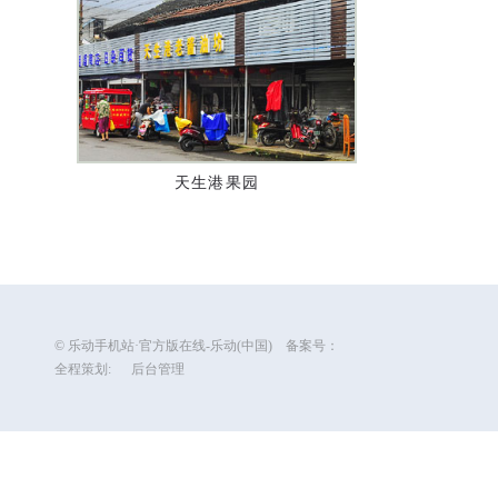
天生港果园
© 乐动手机站·官方版在线-乐动(中国)
备案号：
全程策划:
后台管理